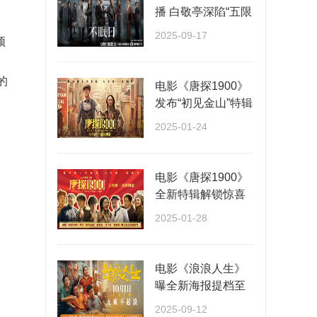
播 白敬亭深陷“五限
循环”全员入局···
2025-09-17
顶
的
电影《唐探1900》
发布“初见金山”特辑
演员“卷”欢···
2025-01-24
电影《唐探1900》
全新特辑解锁惊喜
阵容 春节看唐探福
2025-01-28
···
电影《浪浪人生》
曝全新海报提档至
10月1日 一家人各
2025-09-12