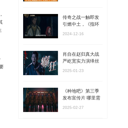
···
，
，
传奇之战一触即发
其
引燃中土，《指环
生
王：洛汗之战》正
2024-12-16
···
肖自在赵归真大战
扬
严屹宽实力演绎丝
要
滑切换多种情绪
2025-01-23
《种地吧》第三季
发布宣传片 哪里需
要种地就去哪里！
2025-02-27
···