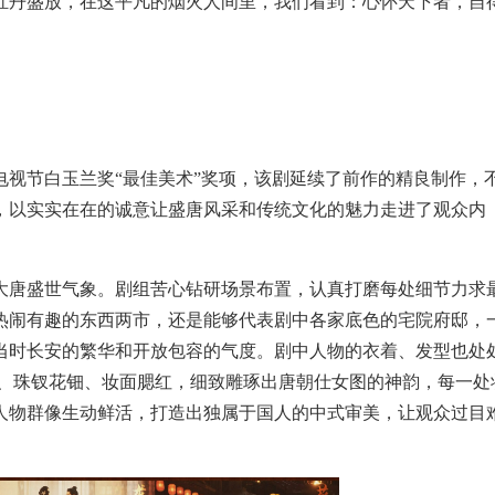
牡丹盛放，在这平凡的烟火人间里，我们看到：心怀天下者，自
电视节白玉兰奖“最佳美术”奖项，该剧延续了前作的精良制作，
，以实实在在的诚意让盛唐风采和传统文化的魅力走进了观众内
大唐盛世气象。剧组苦心钻研场景布置，认真打磨每处细节力求
热闹有趣的东西两市，还是能够代表剧中各家底色的宅院府邸，
当时长安的繁华和开放包容的气度。剧中人物的衣着、发型也处
花、珠钗花钿、妆面腮红，细致雕琢出唐朝仕女图的神韵，每一处
人物群像生动鲜活，打造出独属于国人的中式审美，让观众过目