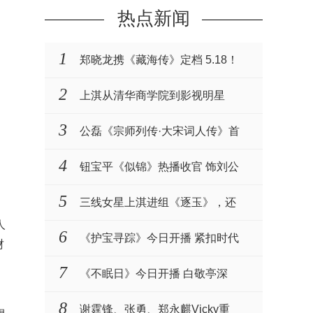
热点新闻
1
郑晓龙携《藏海传》定档 5.18！
肖战张婧仪演绎权谋与···
2
上淇从清华商学院到影视明星
3
公磊《宗师列传·大宋词人传》首
播 化身名相一同见···
4
钮宝平《似锦》热播收官 饰刘公
公衷心护主演技获赞
5
三线女星上淇进组《逐玉》，还
人
被赵樱子力挺
6
《护宝寻踪》今日开播 紧扣时代
财
主题致敬文保工作者
7
《不眠日》今日开播 白敬亭深
陷“五限循环”全员入局···
8
谢霆锋、张勇、郑永麒Vicky重