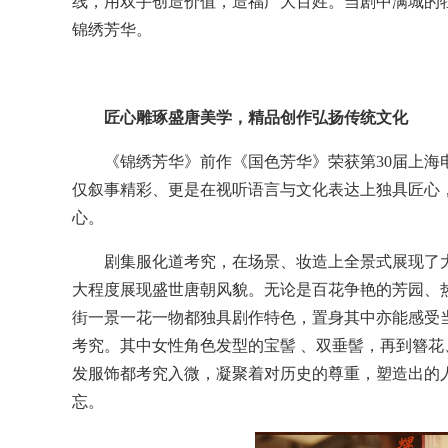
线，用双手创造价值，造福广大百姓。当剧中满城的
锦绣芳华。
匠心雕琢盛唐美学，精品创作弘扬传统文化
《锦绣芳华》前作《国色芳华》荣获第30届上海
仅叙事精彩、更是在视听语言与文化表达上独具匠心
心。
剧集服化道考究，在场景、妆造上全景式展现了
大程度展现盛世唐朝风貌。无论是百花争艳的芳园、
街一景一花一物都独具剧作特色，置身其中亦能感受
考究。其中女性角色发型的宝髻 、双垂髻，再到簪
发服饰都考究入微，凝聚着对历史的尊重，塑造出的
忘。