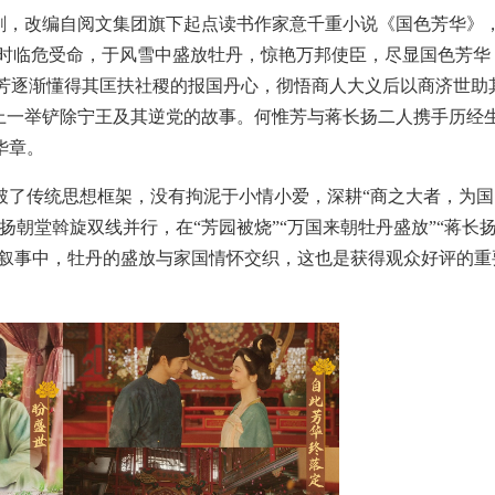
视剧，改编自阅文集团旗下起点读书作家意千重小说《国色芳华》
之时临危受命，于风雪中盛放牡丹，惊艳万邦使臣，尽显国色芳华
惟芳逐渐懂得其匡扶社稷的报国丹心，彻悟商人大义后以商济世助
上一举铲除宁王及其逆党的故事。何惟芳与蒋长扬二人携手历经
华章。
破了传统思想框架，没有拘泥于小情小爱，深耕“商之大者，为国
朝堂斡旋双线并行，在“芳园被烧”“万国来朝牡丹盛放”“蒋长
的叙事中，牡丹的盛放与家国情怀交织，这也是获得观众好评的重