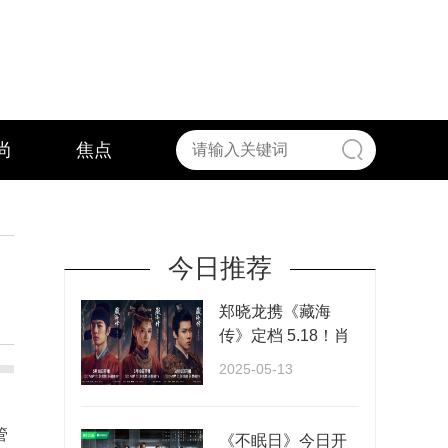
尚
焦点
今日推荐
郑晓龙携《藏海
传》定档 5.18！肖
战张婧仪演绎权谋
2025-05-13
与···
管
《不眠日》今日开