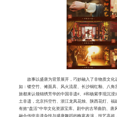
故事以盛唐为背景展开，巧妙融入了非物质文化
如：镂空竹、傩面具、风火流星、长沙铜红釉、八角
旅都来认领锦绣芳华的中国非遗#、#和杨紫李现沉浸
土非遗，北京抖空竹、浙江龙凤花烛、陕西花灯、福
有效“盘活”中华文化资源宝库。剧中的古琴曲韵、唐
融合传统非遗杂技与盛唐舞蹈的晚宴表演，技艺高超