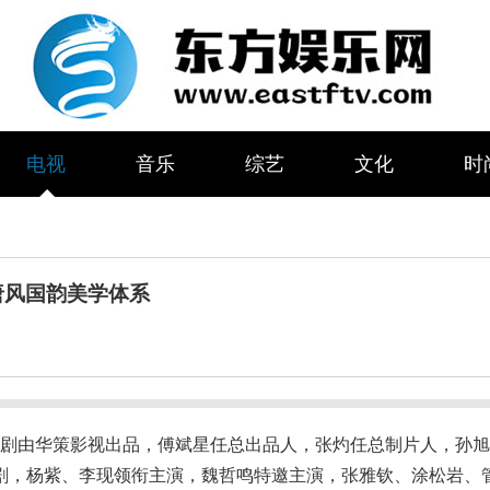
电视
音乐
综艺
文化
时
唐风国韵美学体系
该剧由华策影视出品，傅斌星任总出品人，张灼任总制片人，孙旭
剧，杨紫、李现领衔主演，魏哲鸣特邀主演，张雅钦、涂松岩、