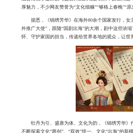
厚魅力，不少网友赞誉为“文化细糠”“够格上春晚”“
据悉，《锦绣芳华》在海外80余个国家发行，女
外推广大使”，跟随“国剧出海”的大潮，剧中这些浓
怀、守护家国的担当，传递给世界各地的观众，让世
牡丹为引、盛唐为体、文化为韵，《锦绣芳华》
不断探索文化“两创”、“双效”统一、文化“出海”的