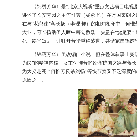
《锦绣芳华》是“北京大视听”重点文艺项目电
讲述了长安芳园之主何惟芳（杨紫 饰）在万国来朝
在与“花鸟使”蒋长扬（李现 饰）的相知相守中，何
大业，蒋长扬助圣人暗中筹划数载，决意在“烧尾宴”
死、终平叛乱，让牡丹芳华重耀盛世，共谱家国锦绣
《锦绣芳华》虽改编自小说，但在整体叙事上突
为民”的精神内核。女主何惟芳的经商护国之路与蒋长扬
为大义赴死”“何惟芳反杀刘畅”等快节奏又不乏深度
原因之一。