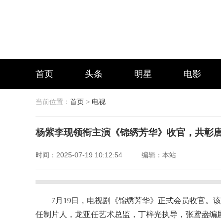
首页
头条
明星
电影
当前位置：
首页
>
电视
杨紫李现领衔主演《锦绣芳华》收官，共彰
时间：
2025-07-19 10:12:54
编辑：
本站
7月19日，电视剧《锦绣芳华》正式会员收官。
任制片人，龙亚任艺术总监，丁梓光执导，张鸢盎编