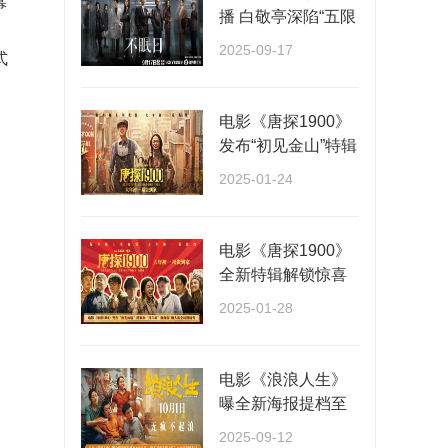
幕
播 白敬亭深陷“五限
循环”全员入局···
2025-09-17
式
电影《唐探1900》
发布“初见金山”特辑
演员“卷”欢···
2025-01-24
电影《唐探1900》
全新特辑解锁惊喜
阵容 春节看唐探福
2025-01-28
···
电影《浪浪人生》
曝全新海报提档至
10月1日 一家人各
2025-09-12