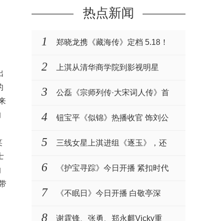
热点新闻
1
郑晓龙携《藏海传》定档 5.18！
肖战张婧仪演绎权谋与···
2
上淇从清华商学院到影视明星
出
的
3
公磊《宗师列传·大宋词人传》首
来
播 化身名相一同见···
的
4
钮宝平《似锦》热播收官 饰刘公
公衷心护主演技获赞
5
笑
三线女星上淇进组《逐玉》，还
士
被赵樱子力挺
6
《护宝寻踪》今日开播 紧扣时代
的
带
主题致敬文保工作者
7
《不眠日》今日开播 白敬亭深
陷“五限循环”全员入局···
8
谢霆锋、张勇、郑永麒Vicky重