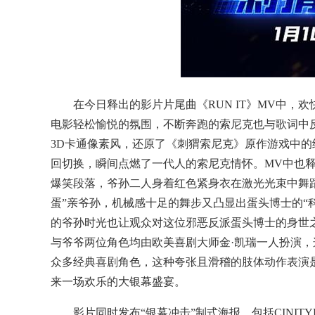
在今日释出的影片片尾曲《RUN IT》MV中
电影轻松愉悦的氛围，不断奔跑的索尼克也与歌词中反复
3D卡通像素风，还原了《刺猬索尼克》原作游戏中
回切换，瞬间点燃了一代人的索尼克情怀。MV中也
爆笑段落，爷孙二人身着红色紧身衣在激光光束中舞
蛋”亲爷孙，机械感十足的舞步又凸显出蛋头博士的“
的爷孙时光也让观众对这位邪恶反派蛋头博士的身世
与爷爷两位角色均由欧美喜剧大师金·凯瑞一人扮演，
众多经典喜剧角色，这种夸张且滑稽的肢体动作表演
来一场欢乐的大银幕盛宴。
影片同时发布“银幕冲击”制式海报，包括CINITYLED、