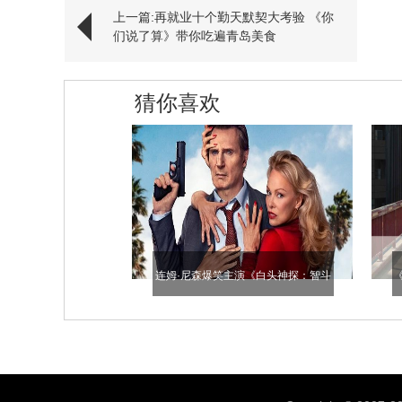
上一篇:再就业十个勤天默契大考验 《你
们说了算》带你吃遍青岛美食
猜你喜欢
连姆·尼森爆笑主演《白头神探：智斗
灭世狂人》（暂译）曝新预告