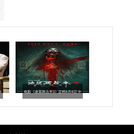
京
电影《凌晨两点半3》定档4月4日 中
泰恐怖IP“凌晨系列”再掀惊悚风暴——
胆小鬼勿入！这部真的会吓到你！