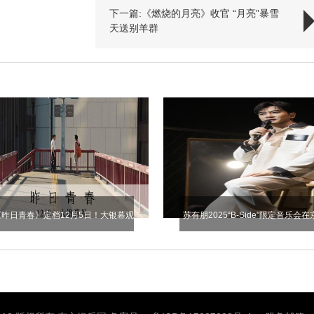
下一篇:《燃烧的月亮》收官 “月亮”暴雪
天送别羊群
《昨日青春》定档12月5日！大银幕观
苏有朋2025“B-Side”限定音乐会在
赏坂本龙一之子空音央新作！
举办 颠覆传统音乐模式