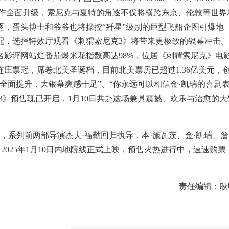
制作全面升级，索尼克与夏特的角逐不仅将横跨东京、伦敦等世界
，蛋头博士和爷爷也将操控“歼星”级别的巨型飞船企图引爆地
配，选择特效厅观看《刺猬索尼克3》将带来更极致的银幕冲击。
影评网站烂番茄爆米花指数高达98%，位居《刺猬索尼克》电
庄票冠，席卷北美圣诞档，目前北美票房已超过1.36亿美元，
全面提升，大银幕爽感十足”、“你永远可以相信金·凯瑞的喜剧
3》预售现已开启，1月10日共赴这场兼具震撼、欢乐与治愈的大
，系列前两部导演杰夫·福勒回归执导，本·施瓦茨、金·凯瑞、詹
2025年1月10日内地院线正式上映，预售火热进行中，速速购票
责任编辑：耿