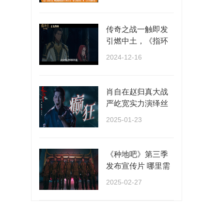
···
传奇之战一触即发
引燃中土，《指环
王：洛汗之战》正
2024-12-16
···
肖自在赵归真大战
严屹宽实力演绎丝
滑切换多种情绪
2025-01-23
《种地吧》第三季
发布宣传片 哪里需
要种地就去哪里！
2025-02-27
···