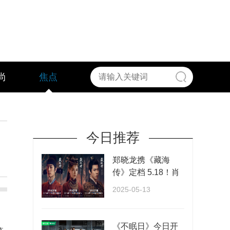
尚
焦点
今日推荐
郑晓龙携《藏海
传》定档 5.18！肖
战张婧仪演绎权谋
2025-05-13
与···
《不眠日》今日开