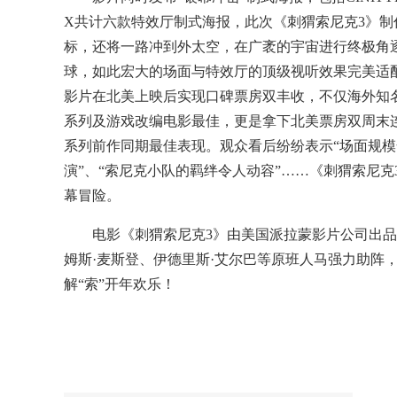
X共计六款特效厅制式海报，此次《刺猬索尼克3》
标，还将一路冲到外太空，在广袤的宇宙进行终极角逐
球，如此宏大的场面与特效厅的顶级视听效果完美适
影片在北美上映后实现口碑票房双丰收，不仅海外知名
系列及游戏改编电影最佳，更是拿下北美票房双周末连
系列前作同期最佳表现。观众看后纷纷表示“场面规模
演”、“索尼克小队的羁绊令人动容”……《刺猬索尼克
幕冒险。
电影《刺猬索尼克3》由美国派拉蒙影片公司出品
姆斯·麦斯登、伊德里斯·艾尔巴等原班人马强力助阵，
解“索”开年欢乐！