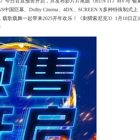
今日官宣预售开启，并发布影片片尾曲《RUN IT》MV与“银
S中国巨幕、Dolby Cinema、4DX、SCREEN X多种特殊制式上
歌载舞一起带来2025开年欢乐！《刺猬索尼克3》1月10日正
！