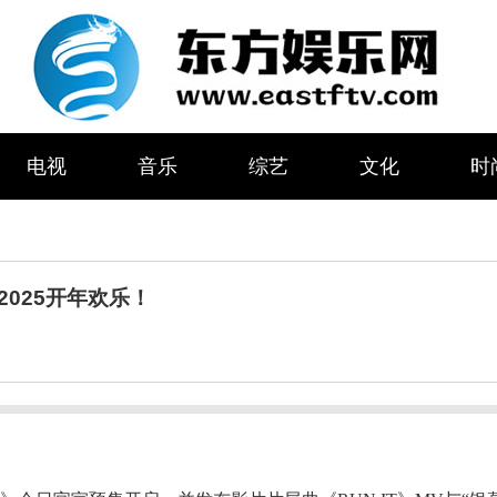
电视
音乐
综艺
文化
时
025开年欢乐！