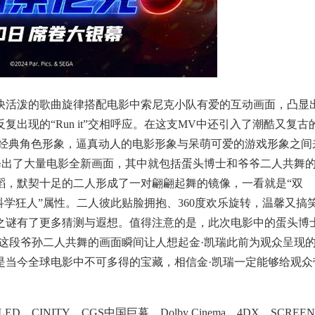
，欢快活泼的歌曲旋律搭配电影中索尼克小队有爱的互动画面，凸显
出现的“Run it”交相呼应。在这支MV中还引入了潮酷又复古
的经典角色形象，逼真动人的电影形象与呆萌可爱的游戏形象之间
释出了大量电影全新画面，其中就包括蛋头博士和爷爷二人共舞
蹈，默契十足的二人形成了一对翩翩起舞的镜像，一看就是“双
科学狂人”属性。二人彼此贴脸拥抱、360度欢乐旋转，温馨又搞
之谜有了更多猜测与遐想。值得注意的是，此次电影中的蛋头博
这段爷孙二人共舞的画面瞬间让人想起金·凯瑞此前为观众呈现
是当今全球电影中不可多得的宝藏，相信金·凯瑞一定能够给观众
CINITY、CGS中国巨幕、Dolby Cinema、4DX、SCREEN