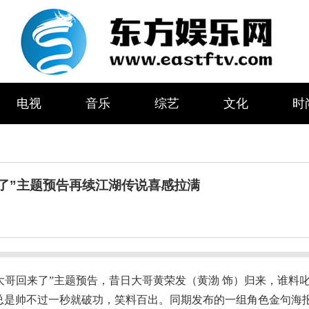
电视
音乐
综艺
文化
时
来了”主题预告再续江湖传说喜感拉满
“大哥回来了”主题预告，昔日大哥黄荣发（黄渤 饰）归来，谁料
总是帅不过一秒就破功，笑料百出。同期发布的一组角色金句海