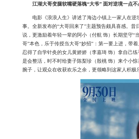
江湖大哥变腿软嘴硬落魄“大爷” 面对逆境一点
电影《浪浪人生》讲述了海边小镇上一家人在逆
事。全新发布的“大哥回来了”主题预告颇具喜感。昔
说，更激励着年轻一辈的阿小（付航 饰）长期坚守“
哥”本色，乐于传授当大哥“妙招”：第一要上进，带
忍得了自学针灸的女儿黄娇娇（李嘉琦 饰）拿自己
是会整活，时不时给妻子陈梨珍（殷桃 饰）来个小惊
腕子，让观众在收获欢乐之余，更领略到这家人积极