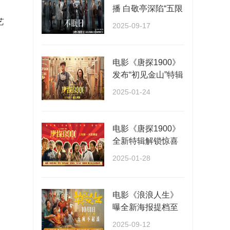
播 白敬亭深陷“五限
循环”全员入局···
艺
2025-09-17
电影《唐探1900》
发布“初见金山”特辑
演员“卷”欢···
2025-01-24
电影《唐探1900》
全新特辑解锁惊喜
阵容 春节看唐探福
2025-01-28
···
电影《浪浪人生》
曝全新海报提档至
10月1日 一家人各
2025-09-12