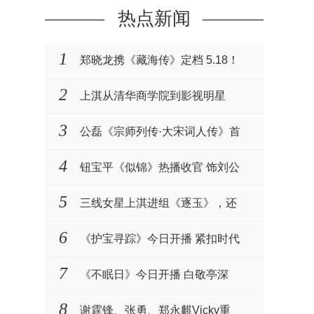
热点新闻
1
郑晓龙携《藏海传》定档 5.18！
肖战张婧仪演绎权谋与···
2
上淇从清华商学院到影视明星
3
公磊《宗师列传·大宋词人传》首
播 化身名相一同见···
4
钮宝平《似锦》热播收官 饰刘公
公衷心护主演技获赞
5
三线女星上淇进组《逐玉》，还
被赵樱子力挺
6
《护宝寻踪》今日开播 紧扣时代
主题致敬文保工作者
7
《不眠日》今日开播 白敬亭深
陷“五限循环”全员入局···
8
谢霆锋、张勇、郑永麒Vicky重