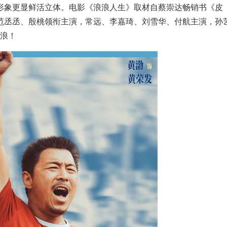
形象更显鲜活立体。电影《浪浪人生》取材自蔡崇达畅销书《皮
范丞丞、殷桃领衔主演，常远、李嘉琦、刘雪华、付航主演，孙
起浪！