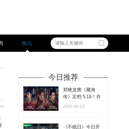
尚
焦点
今日推荐
郑晓龙携《藏海
传》定档 5.18！肖
战张婧仪演绎权谋
2025-05-13
与···
叱
报
《不眠日》今日开