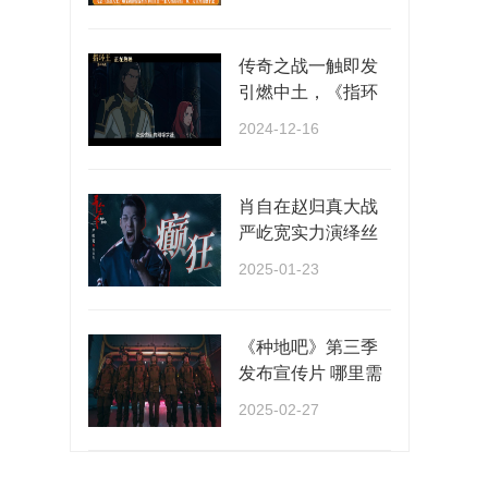
···
传奇之战一触即发
引燃中土，《指环
王：洛汗之战》正
2024-12-16
···
肖自在赵归真大战
严屹宽实力演绎丝
滑切换多种情绪
2025-01-23
《种地吧》第三季
发布宣传片 哪里需
要种地就去哪里！
2025-02-27
···