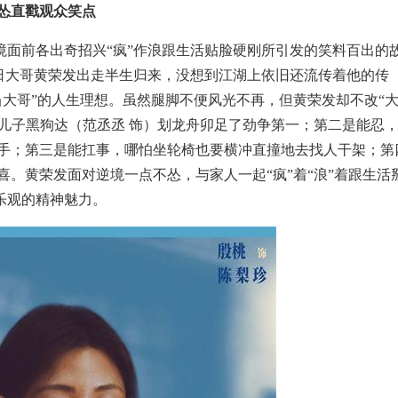
不怂直戳观众笑点
境面前各出奇招兴“疯”作浪跟生活贴脸硬刚所引发的笑料百出的
日大哥黄荣发出走半生归来，没想到江湖上依旧还流传着他的传
当大哥”的人生理想。虽然腿脚不便风光不再，但黄荣发却不改“
着儿子黑狗达（范丞丞 饰）划龙舟卯足了劲争第一；第二是能忍
练手；第三是能扛事，哪怕坐轮椅也要横冲直撞地去找人干架；第
喜。黄荣发面对逆境一点不怂，与家人一起“疯”着“浪”着跟生活
乐观的精神魅力。