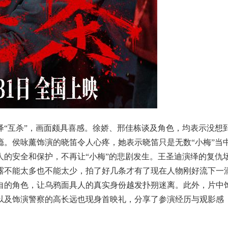
绎“互杀”，画面颇具喜感。徐娇、邢佳栋谈及角色，均表示没想
。侯咏薰饰演的晓笛令人心疼，她表示晓笛只是无数“小梅”当
的安全和保护，不再让“小梅”的悲剧发生。王圣迪演绎的复仇
露不能太多也不能太少，拍了好几条才有了现在人物刚好流下一
自的角色，让乌鸦面具人的真实身份越发扑朔迷离。此外，片中
以及饰演警察的高长远也现身首映礼，分享了参演经历与观影感