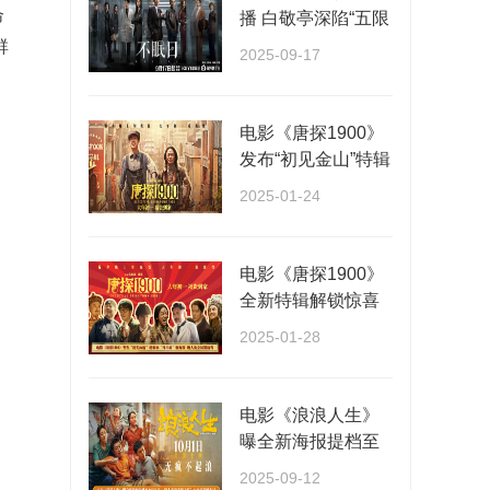
命
播 白敬亭深陷“五限
循环”全员入局···
群
2025-09-17
电影《唐探1900》
发布“初见金山”特辑
演员“卷”欢···
2025-01-24
电影《唐探1900》
全新特辑解锁惊喜
阵容 春节看唐探福
2025-01-28
···
电影《浪浪人生》
曝全新海报提档至
10月1日 一家人各
2025-09-12