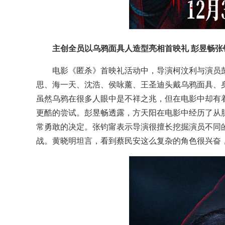
主创全员以乌鸦面具人造型亮相首映礼 彭昱畅张
电影《匿杀》首映礼活动中，导演柯汶利与演员
思、海一天、沈浩、侯咏薰、王圣迪头戴乌鸦面具、
虽然乌鸦在很多人眼中是不祥之兆，但在电影中却有
更酷的尝试。彭昱畅透露，方天阳在电影中经历了从
常勇敢的决定。张钧甯表示导演很擅长挖掘演员不同
战。黄晓明坦言，看到蔡民安这么复杂的角色很兴奋，