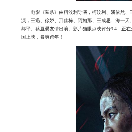
电影《匿杀》由柯汶利导演，柯汶利、潘依然、
演，王迅、徐娇、邢佳栋、阿如那、王成思、海一天
郝平、蔡亘晏友情出演。影片猫眼点映评分9.4，正在火热预
国上映，暴爽跨年！