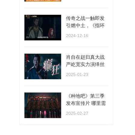
···
传奇之战一触即发
引燃中土，《指环
王：洛汗之战》正
2024-12-16
···
肖自在赵归真大战
严屹宽实力演绎丝
滑切换多种情绪
2025-01-23
《种地吧》第三季
发布宣传片 哪里需
要种地就去哪里！
2025-02-27
···