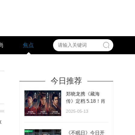
尚
焦点
今日推荐
郑晓龙携《藏海
传》定档 5.18！肖
战张婧仪演绎权谋
2025-05-13
与···
享
《不眠日》今日开