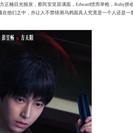
正楠目光狠戾，蔡民安笑容满面，Edward愤而举枪，Ruby拼
藏在他们之中，亦让人不禁猜测乌鸦面具人究竟是一个人还是一