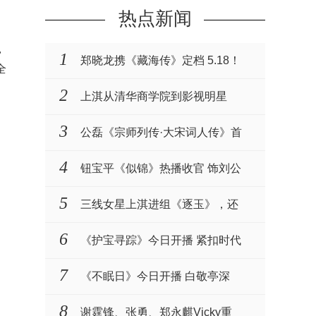
热点新闻
，
1
郑晓龙携《藏海传》定档 5.18！
全
肖战张婧仪演绎权谋与···
2
上淇从清华商学院到影视明星
3
公磊《宗师列传·大宋词人传》首
播 化身名相一同见···
4
钮宝平《似锦》热播收官 饰刘公
公衷心护主演技获赞
5
三线女星上淇进组《逐玉》，还
被赵樱子力挺
6
《护宝寻踪》今日开播 紧扣时代
主题致敬文保工作者
7
《不眠日》今日开播 白敬亭深
陷“五限循环”全员入局···
8
谢霆锋、张勇、郑永麒Vicky重