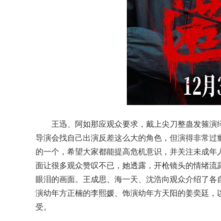
王迅、阿如那应观众要求，戴上尖刀整蛊发箍演
导演会找自己出演反差这么大的角色，但演得非常过瘾
的一个，希望大家都能提高危机意识，并关注未成年人
面让很多观众赞叹不已，她透露，开枪镜头的情绪流
眼泪的画面。王成思、海一天、沈浩向观众介绍了各
演幼年方正楠的李熙媛、饰演幼年方天阳的姜奕廷，
受。