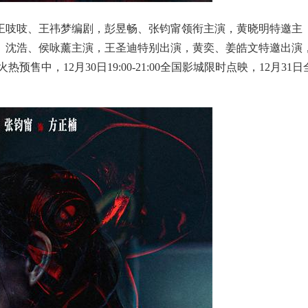
王吱吱、王祎梦编剧，彭昱畅、张钧甯领衔主演，黄晓明特邀主
、沈浩、侯咏薰主演，王圣迪特别出演，黄奕、姜皓文特邀出演
售中，12月30日19:00-21:00全国影城限时点映，12月31日