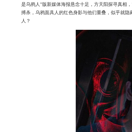
是乌鸦人”版新媒体海报悬念十足，方天阳探寻真相，方
搏杀，乌鸦面具人的红色身影与他们重叠，似乎就隐
人？