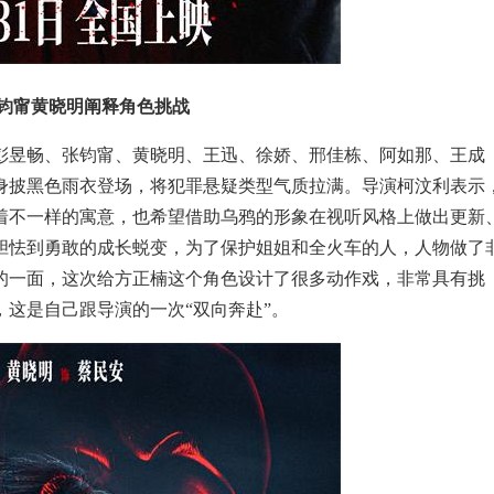
钧甯黄晓明阐释角色挑战
彭昱畅、张钧甯、黄晓明、王迅、徐娇、邢佳栋、阿如那、王成
身披黑色雨衣登场，将犯罪悬疑类型气质拉满。导演柯汶利表示
着不一样的寓意，也希望借助乌鸦的形象在视听风格上做出更新
胆怯到勇敢的成长蜕变，为了保护姐姐和全火车的人，人物做了
的一面，这次给方正楠这个角色设计了很多动作戏，非常具有挑
这是自己跟导演的一次“双向奔赴”。