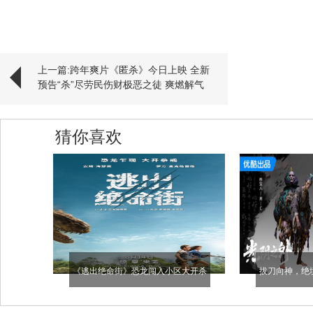
上一篇:跨年爽片《匿杀》今日上映 全新
预告“杀”尽劳民伤财极恶之徒 爽燃解气
猜你喜欢
《逃出绝命街》恐龙闯入小区大开杀
拔刀向神，绝
戒！安妮·海瑟薇极限逃生
《光阴