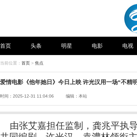
首页
头条
明星
电影
电视
当前位置：
首页
>
焦点
爱情电影《他年她日》今日上映 许光汉用一场“不精
时间：
2025-12-31 11:04:06
编辑：
本站
由张艾嘉担任监制，龚兆平执
共同编剧，许光汉、袁澧林领衔