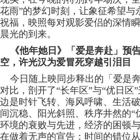
花雨”的梦幻时刻，让象征希望与
祝福，映照每对观影爱侣的深情瞬间
晨光的到来。
《他年她日》「爱是奔赴」预告
空，许光汉为爱冒死穿越引泪目
今日随上映同步释出的「爱是
对比，剖开了“长年区”与“优日区
边是时针飞转、海风呼啸、生活破
间沉稳、阳光斜照、秩序井然的“
环境的衰败与先进，经济的困顿
在做着无声的宣告：时间的错位