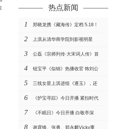
热点新闻
立
1
郑晓龙携《藏海传》定档 5.18！
肖战张婧仪演绎权谋与···
2
上淇从清华商学院到影视明星
3
公磊《宗师列传·大宋词人传》首
播 化身名相一同见···
4
钮宝平《似锦》热播收官 饰刘公
公衷心护主演技获赞
5
三线女星上淇进组《逐玉》，还
被赵樱子力挺
6
《护宝寻踪》今日开播 紧扣时代
主题致敬文保工作者
7
《不眠日》今日开播 白敬亭深
陷“五限循环”全员入局···
8
谢霆锋、张勇、郑永麒Vicky重