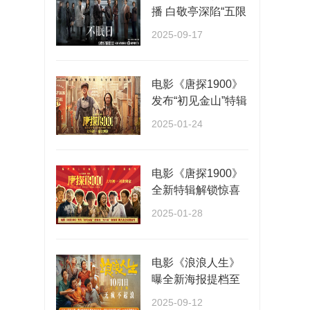
播 白敬亭深陷“五限
循环”全员入局···
2025-09-17
电影《唐探1900》
发布“初见金山”特辑
演员“卷”欢···
2025-01-24
电影《唐探1900》
全新特辑解锁惊喜
阵容 春节看唐探福
2025-01-28
···
电影《浪浪人生》
曝全新海报提档至
10月1日 一家人各
2025-09-12