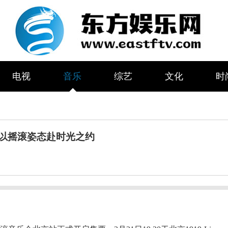
电视
音乐
综艺
文化
时
 以摇滚姿态赴时光之约