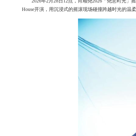
2026年2月28日12点，肖顺尧2026「尧意时光」摇
House开演，用沉浸式的摇滚现场碰撞跨越时光的温