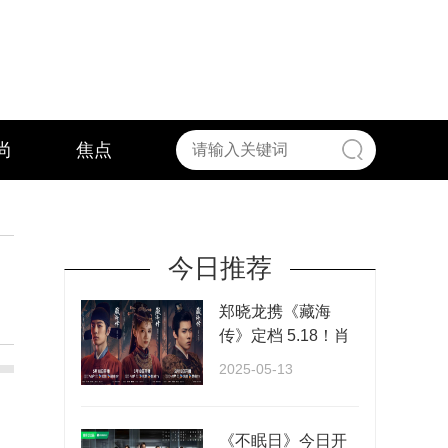
尚
焦点
今日推荐
郑晓龙携《藏海
传》定档 5.18！肖
战张婧仪演绎权谋
2025-05-13
与···
《不眠日》今日开