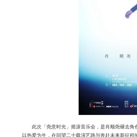
此次「尧意时光」摇滚音乐会，是肖顺尧褪去角
以热爱为生，在回望二十载演艺路与奔赴未来新征程