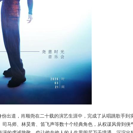
成员身份出道，肖顺尧在二十载的演艺生涯中，完成了从唱跳歌手到
、司马师、林昊青、笛飞声等数十个经典角色，从权谋风骨到侠
表演的虔诚致敬，也让他在他人的人生里阅尽万千境遇，沉淀出