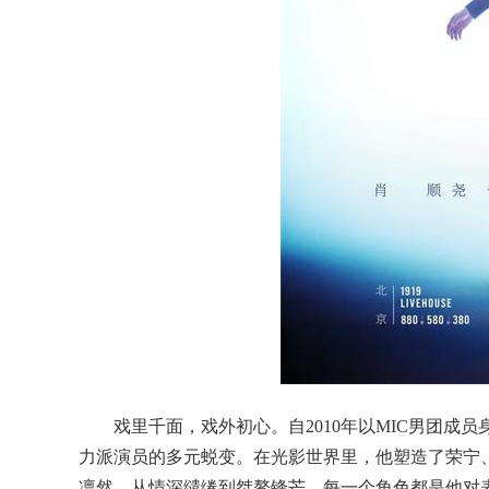
戏里千面，戏外初心。自2010年以MIC男团
力派演员的多元蜕变。在光影世界里，他塑造了荣宁
凛然，从情深缱绻到桀骜锋芒，每一个角色都是他对