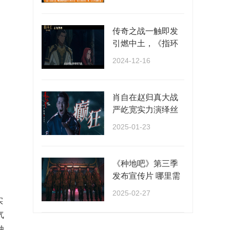
···
传奇之战一触即发
引燃中土，《指环
王：洛汗之战》正
2024-12-16
···
肖自在赵归真大战
严屹宽实力演绎丝
滑切换多种情绪
2025-01-23
《种地吧》第三季
发布宣传片 哪里需
要种地就去哪里！
2025-02-27
实
···
气
独