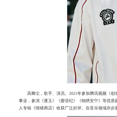
高卿尘，歌手、演员。2021年参加腾讯视频《创造
事业，参演《逐玉》《蜜语纪》《锦绣安宁》等优质
人专辑《情绪商店》收获广泛好评。在音乐领域亦步履不