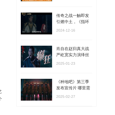
···
传奇之战一触即发
引燃中土，《指环
王：洛汗之战》正
2024-12-16
···
肖自在赵归真大战
严屹宽实力演绎丝
滑切换多种情绪
2025-01-23
《种地吧》第三季
发布宣传片 哪里需
艺
要种地就去哪里！
2025-02-27
个
···