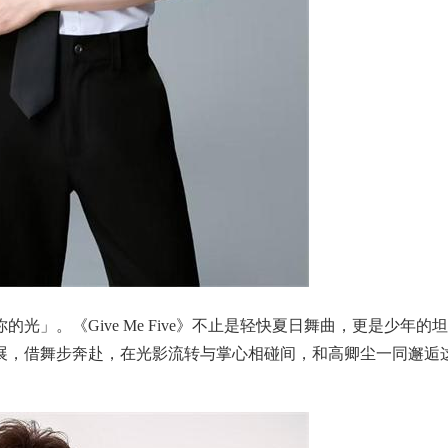
」。《Give Me Five》不止是轻快夏日舞曲，更是少年的坦
展，借舞步奔赴，在光影流转与掌心相碰间，和高卿尘一同邂逅