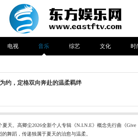
电视
音乐
综艺
文化
时
｜击掌为约，定格双向奔赴的温柔羁绊
。高卿尘2026全新个人专辑《N.I.N.E》概念先行曲《Give
性热烈的舞蹈，传递独属于夏天的治愈与温柔。