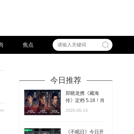
尚
焦点
今日推荐
郑晓龙携《藏海
传》定档 5.18！肖
战张婧仪演绎权谋
2025-05-13
与···
《不眠日》今日开