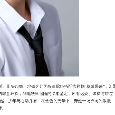
咖啡店邂逅、街头起舞、地铁奔赴为叙事脉络搭配吉祥物“草莓果酱”，汇
的肆意狂欢，到地铁里追随的温柔坚定，所有迟疑、试探与错过
。灯光亮起，少年与心动并肩，在金色的光晕下，奔赴一场双向的浪漫，
绊。