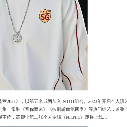
营2021》，以第五名成团加入INTO1组合。2023年开启个人演
剧集，常驻《音你而来》《披荆斩棘第四季》等热门综艺，首张
停，高卿尘第二张个人专辑《N.I.N.E》即将上线…