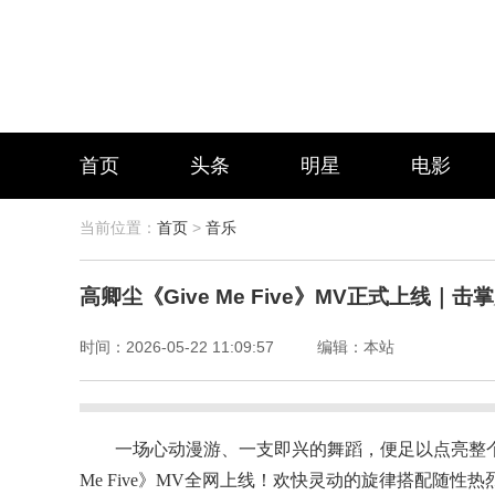
首页
头条
明星
电影
当前位置：
首页
>
音乐
高卿尘《Give Me Five》MV正式上线
时间：
2026-05-22 11:09:57
编辑：
本站
一场心动漫游、一支即兴的舞蹈，便足以点亮整个夏天
Me Five》MV全网上线！欢快灵动的旋律搭配随