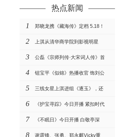
热点新闻
1
郑晓龙携《藏海传》定档 5.18！
肖战张婧仪演绎权谋与···
2
上淇从清华商学院到影视明星
3
公磊《宗师列传·大宋词人传》首
播 化身名相一同见···
4
钮宝平《似锦》热播收官 饰刘公
公衷心护主演技获赞
5
三线女星上淇进组《逐玉》，还
被赵樱子力挺
6
《护宝寻踪》今日开播 紧扣时代
主题致敬文保工作者
7
《不眠日》今日开播 白敬亭深
陷“五限循环”全员入局···
8
谢霆锋、张勇、郑永麒Vicky重