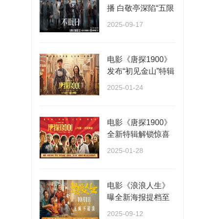
播 白敬亭深陷“五限
循环”全员入局···
2025-09-17
电影《唐探1900》
发布“初见金山”特辑
演员“卷”欢···
2025-01-24
电影《唐探1900》
全新特辑解锁惊喜
阵容 春节看唐探福
2025-01-28
···
电影《浪浪人生》
曝全新海报提档至
10月1日 一家人各
2025-09-12